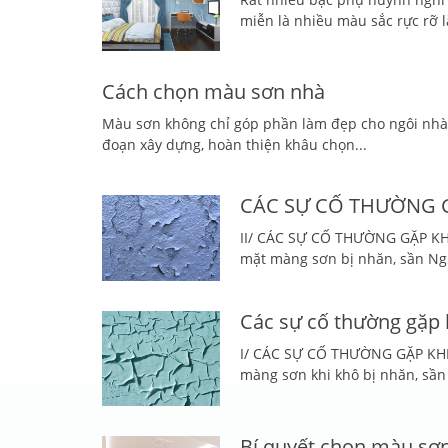
miễn là nhiều màu sắc rực rỡ l
Cách chọn màu sơn nhà
Màu sơn không chỉ góp phần làm đẹp cho ngôi nhà m
đoạn xây dựng, hoàn thiện khâu chọn...
CÁC SỰ CỐ THƯỜNG G
II/ CÁC SỰ CỐ THƯỜNG GẶP KH
mặt màng sơn bị nhăn, sần Ngu
Các sự cố thường gặp 
I/ CÁC SỰ CỐ THƯỜNG GẶP KHI 
màng sơn khi khô bị nhăn, sần 
Bí quyết chọn màu sơ