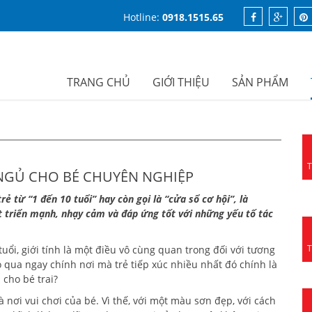
Hotline:
0918.1515.65
TRANG CHỦ
GIỚI THIỆU
SẢN PHẨM
NGỦ CHO BÉ CHUYÊN NGHIỆP
ẻ từ “1 đến 10 tuổi” hay còn gọi là “cửa sổ cơ hội”, là
t triển mạnh, nhạy cảm và đáp ứng tốt với những yếu tố tác
uổi, giới tính là một điều vô cùng quan trong đối với tương
ỏ qua ngay chính nơi mà trẻ tiếp xúc nhiều nhất đó chính là
cho bé trai?
à nơi vui chơi của bé. Vì thế, với một màu sơn đẹp, với cách