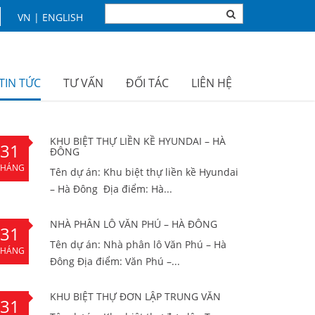
VN
|
ENGLISH
TIN TỨC
TƯ VẤN
ĐỐI TÁC
LIÊN HỆ
KHU BIỆT THỰ LIỀN KỀ HYUNDAI – HÀ
31
ĐÔNG
THÁNG
Tên dự án: Khu biệt thự liền kề Hyundai
10
– Hà Đông Địa điểm: Hà...
NHÀ PHÂN LÔ VĂN PHÚ – HÀ ĐÔNG
31
Tên dự án: Nhà phân lô Văn Phú – Hà
THÁNG
Đông Địa điểm: Văn Phú –...
10
KHU BIỆT THỰ ĐƠN LẬP TRUNG VĂN
31