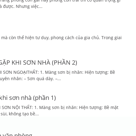
à được. Nhưng việc...
à còn thể hiện tư duy, phong cách của gia chủ. Trong giai
ẶP KHI SƠN NHÀ (PHẦN 2)
I SƠN NGOẠITHẤT: 1. Màng sơn bị nhăn: Hiện tượng: Bề
yên nhân: – Sơn quá dày. –...
khi sơn nhà (phần 1)
SƠN NỘI THẤT: 1. Màng sơn bị nhăn: Hiện tượng: Bề mặt
sùi, không tạo bề...
n văn phòng