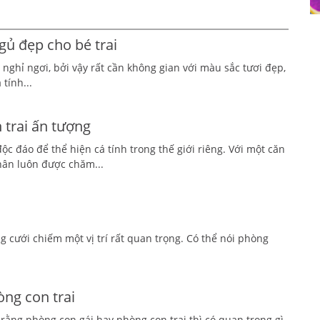
ủ đẹp cho bé trai
 nghỉ ngơi, bởi vậy rất cần không gian với màu sắc tươi đẹp,
tính...
trai ấn tượng
 độc đáo để thể hiện cá tính trong thế giới riêng. Với một căn
ân luôn được chăm...
 cưới chiếm một vị trí rất quan trọng. Có thể nói phòng
ng con trai
rằng phòng con gái hay phòng con trai thì có quan trọng gì