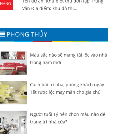
Tên dự án: Khu biệt thự đơn lập Trung
THÁNG
Văn Địa điểm: khu đô thị...
10
PHONG THỦY
Màu sắc nào sẽ mang tài lộc vào nhà
trong năm mới
Cách bài trí nhà, phòng khách ngày
Tết rước lộc may mắn cho gia chủ
Người tuổi Tý nên chọn màu nào để
trang trí nhà cửa?